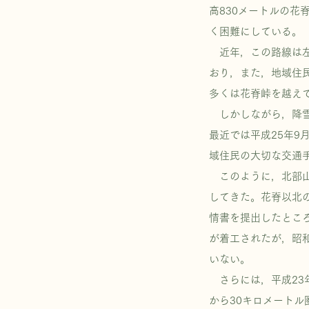
高830メートルの
く困難にしている。
近年，この路線は左
おり，また，地域住
多くは花脊峠を越え
しかしながら，降雪
最近では平成25年9
域住民の大切な交通
このように，北部山
してきた。花脊以北
情書を提出したとこ
が着工されたが，昭
いない。
さらには，平成23
から30キロメート