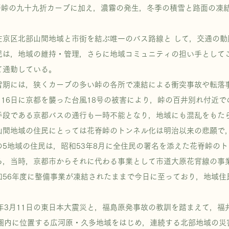
花脊峠の九十九折カーブに加え，濃霧の発生，冬季の積雪と路面の凍
京区北部山間地域と市街を結ぶ唯一のバス路線と して，交通の動
民は，地域の維持・管理，さらに地域コミュニティの担い手として
て通勤している。
期には，狭くカーブの多い峠の各所で凍結による衝突事故や転落事
月16日に京都を襲った台風18号の被害により，峠の百井別れ付近
手段である京都バスの通行も一時不能となり，地域にも混乱をもた
間地域の住民にとっては花脊峠のトンネル化は明治以来の悲願で
の5地域の住民は，昭和53年8月に全住民の署名を添えた花脊峠の
ろ，当時，京都市からそれに代わる事業として市道大原花背線の事
和56年度に整備事業が凍結されたままで今日に至っており，地域住
年3月11日の東日本大震災と，福島原発事故の教訓を踏まえて，福
ル圏内に位置する広河原・久多地域をはじめ，連続する北部地域の災