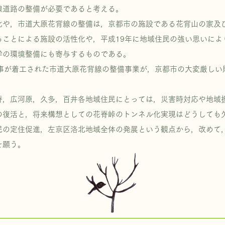
線道路の整備が必要であると考える。
や，市道大原花背線の整備は，京都市の施設である花背山の家及
ることによる施設の活性化や，平成19年に地域住民の強い思いによ
学の環境整備にも寄与するものである。
事が着工された市道大原花背線の整備事業が，京都市の大変厳しい
，広河原，久多，百井各地域住民にとっては，災害時対応や地域
の復活と，将来構想としての花脊峠のトンネル化実現はどうしても
の定住促進，左京区洛北地域全体の発展という観点から，改めて
を願う。