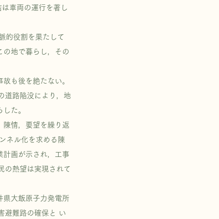
結は車両の運行を著し
脈的役割を果たして
この地で暮らし，その
故も後を絶たない｡
での道路陥没により，地
らした。
，陳情，要望を繰り返
トンネル化を求める陳
業計画が示され，工事
民の熱望は実現されて
井県大飯原子力発電所
害避難路の確保と い