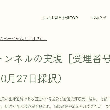
左北山間自治連TOP
お知らせ
ムページからの引用です。
トンネルの実現［受理番号
10月27日採択）
民の生活道路である国道477号線及び府道広河原美山線は，北部
て，明治32年に道路が新設され，随時改良が加えられてきたが，今