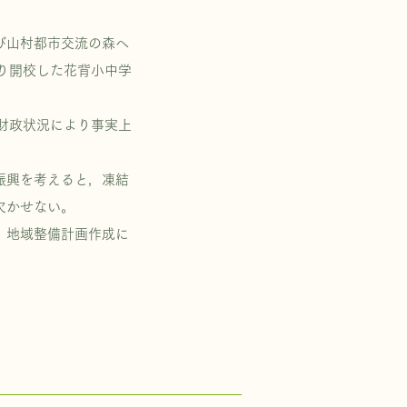
び山村都市交流の森へ
り開校した花背小中学
財政状況により事実上
振興を考えると，凍結
欠かせない。
，地域整備計画作成に