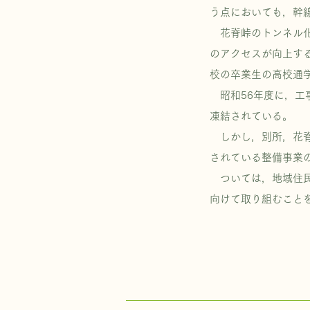
う点においても，幹
花脊峠のトンネル化
のアクセスが向上す
校の卒業生の高校通
昭和56年度に，工
凍結されている。
しかし，別所，花脊
されている整備事業
ついては，地域住民
向けて取り組むこと