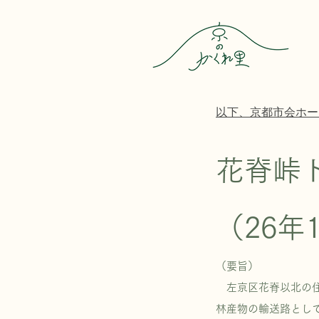
以下、京都市会ホー
花脊峠
（26年
（要旨）
左京区花脊以北の住
林産物の輸送路とし