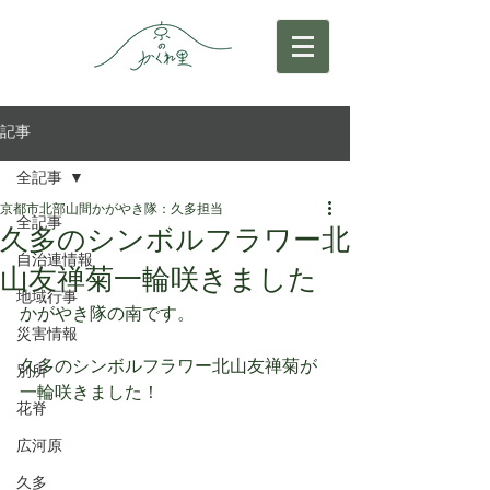
記事
全記事
京都市北部山間かがやき隊：久多担当
全記事
久多のシンボルフラワー北
自治連情報
山友禅菊一輪咲きました
地域行事
かがやき隊の南です。
災害情報
久多のシンボルフラワー北山友禅菊が
別所
一輪咲きました！
花脊
広河原
久多