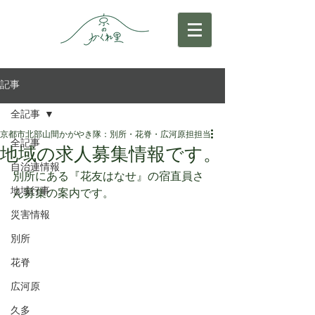
記事
全記事
京都市北部山間かがやき隊：別所・花脊・広河原担担当
全記事
地域の求人募集情報です。
自治連情報
別所にある『花友はなせ』の宿直員さ
地域行事
ん募集の案内です。
災害情報
別所
花脊
広河原
久多