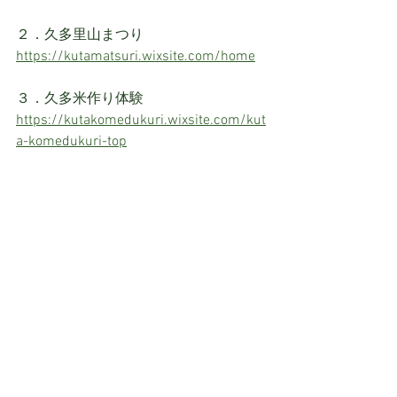
２．久多里山まつり
https://kutamatsuri.wixsite.com/home
３．久多米作り体験
https://kutakomedukuri.wixsite.com/kut
a-komedukuri-top