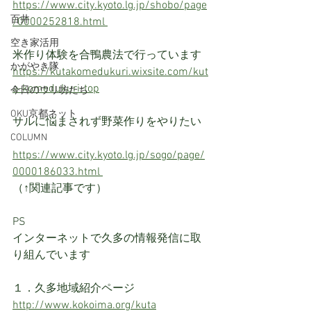
https://www.city.kyoto.lg.jp/shobo/page
百井
/0000252818.html 
空き家活用
米作り体験を合鴨農法で行っています
かがやき隊
https://kutakomedukuri.wixsite.com/kut
a-komedukuri-top
今日のウリ坊たち
OKU京都ネット
サルに悩まされず野菜作りをやりたい
COLUMN
https://www.city.kyoto.lg.jp/sogo/page/
0000186033.html 
（↑関連記事です）
PS
インターネットで久多の情報発信に取
り組んでいます
１．久多地域紹介ページ
http://www.kokoima.org/kuta