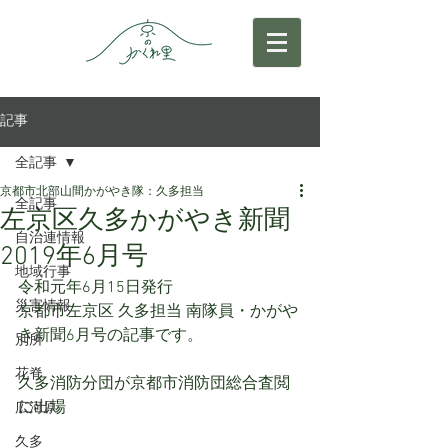
記事
全記事
京都市北部山間かがやき隊：久多担当
全記事
左京区久多かがやき新聞
自治連情報
2019年6月号
地域行事
令和元年6月15日発行
災害情報
京都市左京区 久多担当 南隊員・かがや
き新聞6月号の記事です。
別所
花脊
久多消防分団が京都市消防団総合査閲
に出場
広河原
久多