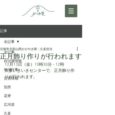
記事
全記事
京都市北部山間かがやき隊：久多担当
全記事
正月飾り作りが行われます
自治連情報
12月13日（金）10時30分 - 12時
地域行事
久多いきいきセンターで、正月飾り作
りが行われます。
災害情報
別所
花脊
広河原
久多