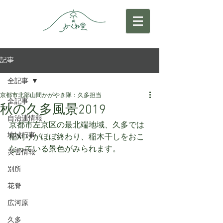
記事
全記事
京都市北部山間かがやき隊：久多担当
全記事
秋の久多風景2019
自治連情報
京都市左京区の最北端地域、久多では
地域行事
稲刈りがほぼ終わり、稲木干しをおこ
なっている景色がみられます。
災害情報
別所
花脊
広河原
久多