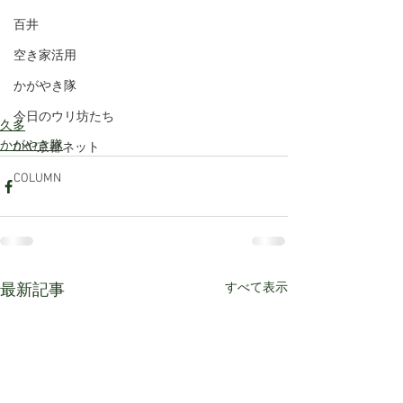
百井
空き家活用
かがやき隊
今日のウリ坊たち
久多
かがやき隊
OKU京都ネット
COLUMN
すべて表示
最新記事