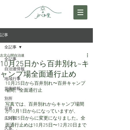
記事
全記事
左北山間自治連
全記事
10月25日から百井別れ~キ
自治連情報
ャンプ場全面通行止め
地域行事
10月25日から百井別れ〜百井キャンプ
災害情報
場間、全面通行止
別所
写真では、百井別れからキャンプ場間
花脊
が10月1日からになっていますが、
10月25日からに変更になりました。全
広河原
面通行止めは10月25日〜12月20日まで
久多