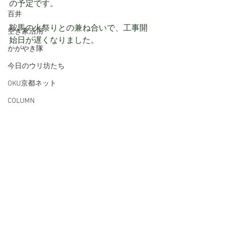
の予定です。
百井
鞍馬の火祭りとの兼ね合いで、工事開
空き家活用
始日が遅くなりました。
かがやき隊
今日のウリ坊たち
OKU京都ネット
COLUMN