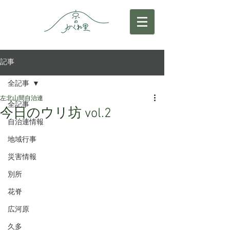
記事
全記事
左北山間自治連
全記事
今日のウリ坊 vol.2
自治連情報
地域行事
災害情報
別所
花脊
広河原
久多