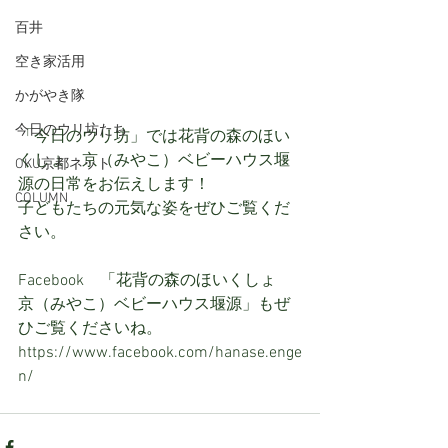
百井
空き家活用
かがやき隊
今日のウリ坊たち
「今日のウリ坊」では花背の森のほい
くしょ　京（みやこ）ベビーハウス堰
OKU京都ネット
源の日常をお伝えします！
COLUMN
子どもたちの元気な姿をぜひご覧くだ
さい。
Facebook　「花背の森のほいくしょ　
京（みやこ）ベビーハウス堰源」もぜ
ひご覧くださいね。
https://www.facebook.com/hanase.enge
n/