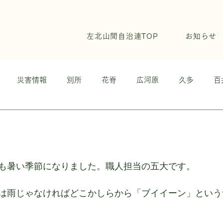
左北山間自治連TOP
お知らせ
災害情報
別所
花脊
広河原
久多
百
ち
OKU京都ネット
COLUMN
も暑い季節になりました。職人担当の五大です。
は雨じゃなければどこかしらから「ブイイーン」という