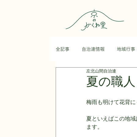
全記事
自治連情報
地域行事
左北山間自治連
かがやき隊
今日のウリ坊た
夏の職人
梅雨も明けて花背に
夏といえばこの地域
ます。