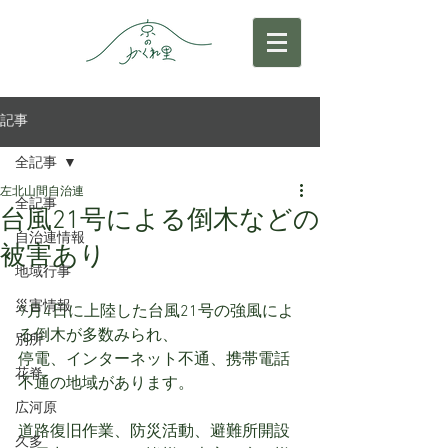
記事
全記事
左北山間自治連
全記事
台風21号による倒木などの
自治連情報
被害あり
地域行事
災害情報
9月4日に上陸した台風21号の強風によ
る倒木が多数みられ、
別所
停電、インターネット不通、携帯電話
花脊
不通の地域があります。
広河原
道路復旧作業、防災活動、避難所開設
久多