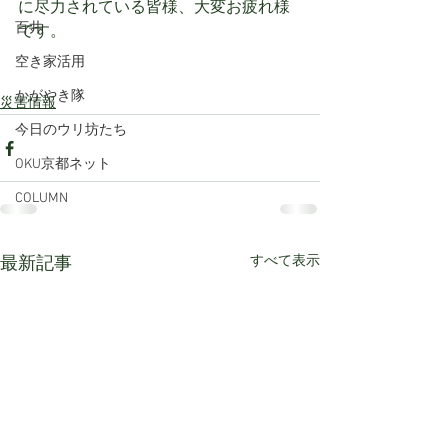
に尽力されている皆様、大変お疲れ様
百井
です。
空き家活用
かがやき隊
災害情報
今日のウリ坊たち
OKU京都ネット
COLUMN
すべて表示
最新記事