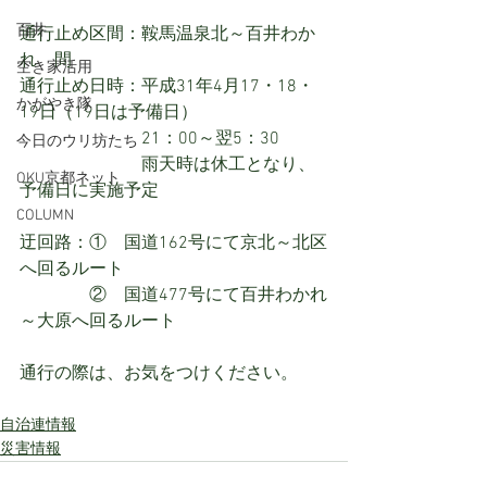
百井
通行止め区間：鞍馬温泉北～百井わか
れ　間
空き家活用
通行止め日時：平成31年4月17・18・
かがやき隊
19日（19日は予備日）
　　　　　　　21：00～翌5：30
今日のウリ坊たち
　　　　　　　雨天時は休工となり、
OKU京都ネット
予備日に実施予定
COLUMN
迂回路：①　国道162号にて京北～北区
へ回るルート
　　　　②　国道477号にて百井わかれ
～大原へ回るルート
通行の際は、お気をつけください。
自治連情報
災害情報