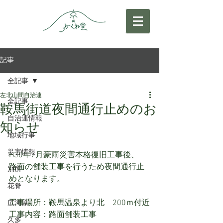
記事
全記事
左北山間自治連
全記事
鞍馬街道夜間通行止めのお
自治連情報
知らせ
地域行事
災害情報
H30年7月豪雨災害本格復旧工事後、
路面の舗装工事を行うため夜間通行止
別所
めとなります。
花脊
工事場所：鞍馬温泉より北　200ｍ付近
広河原
工事内容：路面舗装工事
久多