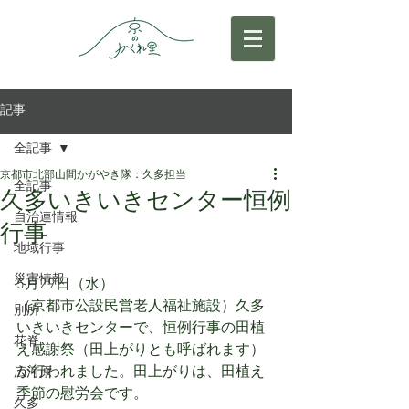
記事
全記事
京都市北部山間かがやき隊：久多担当
全記事
久多いきいきセンター恒例
自治連情報
行事
地域行事
災害情報
5月29日（水）
（京都市公設民営老人福祉施設）久多
別所
いきいきセンターで、恒例行事の田植
花脊
え感謝祭（田上がりとも呼ばれます）
が行われました。田上がりは、田植え
広河原
季節の慰労会です。
久多