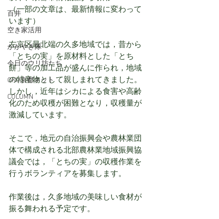
（一部の文章は、最新情報に変わって
百井
います）
空き家活用
左京区最北端の久多地域では，昔から
かがやき隊
「とちの実」を原材料とした「とち
今日のウリ坊たち
餅」等の加工品が盛んに作られ，地域
の特産物として親しまれてきました。
OKU京都ネット
しかし，近年はシカによる食害や高齢
COLUMN
化のため収穫が困難となり，収穫量が
激減しています。
そこで，地元の自治振興会や農林業団
体で構成される北部農林業地域振興協
議会では，「とちの実」の収穫作業を
行うボランティアを募集します。
作業後は，久多地域の美味しい食材が
振る舞われる予定です。