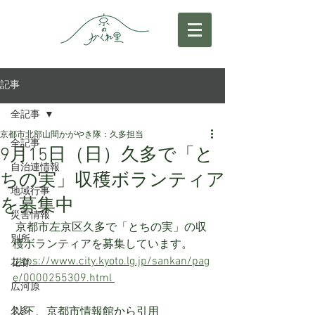
記事
全記事
京都市北部山間かがやき隊：久多担当
全記事
9月15日（日）久多で「と
自治連情報
ちの実」収穫ボランティア
地域行事
を募集中
災害情報
 京都市左京区久多で「とちの実」の収
別所
穫ボランティアを募集しています。
https://www.city.kyoto.lg.jp/sankan/pag
花脊
e/0000255309.html 
広河原
久多
以下、京都市情報館から引用